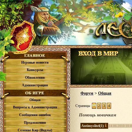
Игровые новости
Конкурсы
Обновления
Администрация
Форум
>
Общая
Общая
Страницы
1
2
3
4
Вопросы к Администрации
Помощь новичкам
Сообщения ошибок
Предложения
Antimyslitel
(1)
14.06.2010 10:4
Селение Кир (Вудлы)