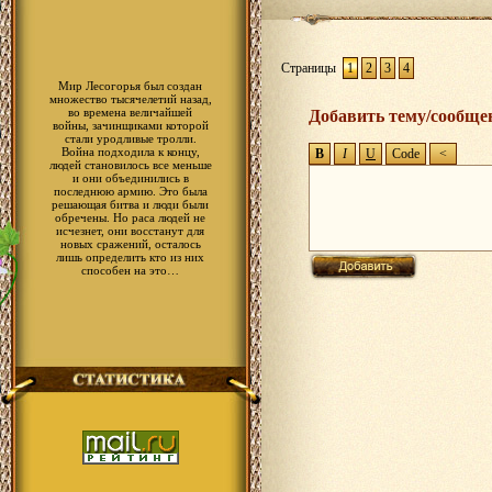
Страницы
1
2
3
4
Мир Лесогорья был создан
множество тысячелетий назад,
во времена величайшей
Добавить тему/сообще
войны, зачинщиками которой
стали уродливые тролли.
Война подходила к концу,
людей становилось все меньше
и они объединились в
последнюю армию. Это была
решающая битва и люди были
обречены. Но раса людей не
исчезнет, они восстанут для
новых сражений, осталось
лишь определить кто из них
способен на это…