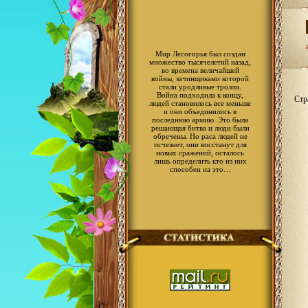
Мир Лесогорья был создан
множество тысячелетий назад,
во времена величайшей
войны, зачинщиками которой
стали уродливые тролли.
Война подходила к концу,
Стр
людей становилось все меньше
и они объединились в
последнюю армию. Это была
решающая битва и люди были
обречены. Но раса людей не
исчезнет, они восстанут для
новых сражений, осталось
лишь определить кто из них
способен на это…