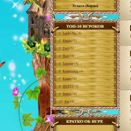
Этлассо (Корды)
1.
LuckyJho
(6)
2.
Elman
(5)
3.
Urri
(5)
4.
Dart
(4)
5.
Тасмит
(4)
6.
Konstantin
(4)
7.
Крипт
(4)
8.
HEXUS
(4)
9.
Dobro
(4)
10.
Art
(4)