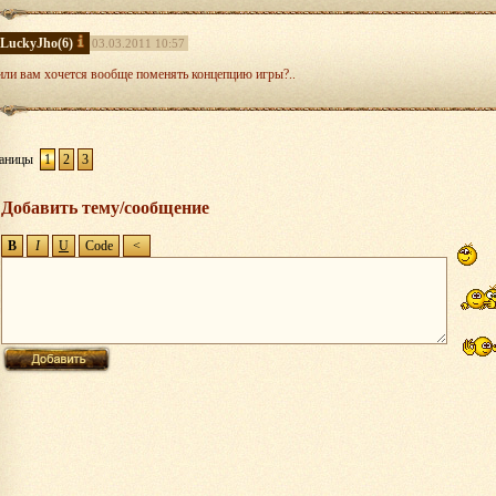
изменения/обновления продолжаться - вернутся..
LuckyJho
(6)
03.03.2011 10:57
или вам хочется вообще поменять концепцию игры?..
аницы
1
2
3
Добавить тему/сообщение