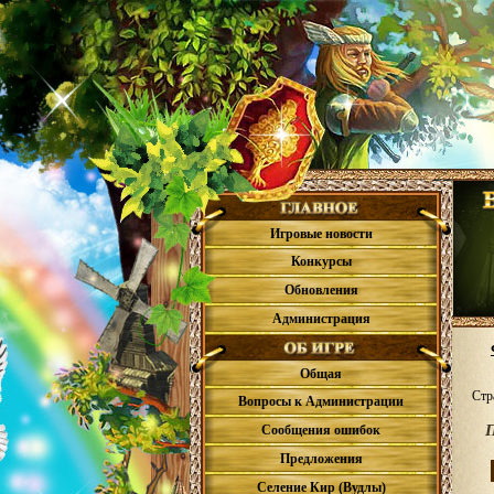
Игровые новости
Конкурсы
Обновления
Администрация
Общая
Стр
Вопросы к Администрации
П
Сообщения ошибок
Предложения
Селение Кир (Вудлы)