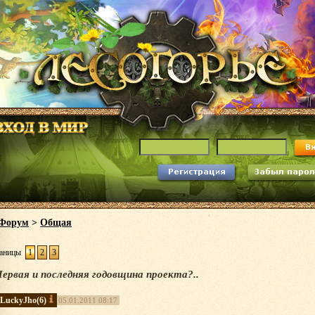
Форум
>
Общая
аницы
1
2
3
ервая и последняя годовщина проекта?..
LuckyJho
(6)
05.01.2011 08:17