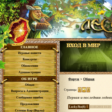
Игровые новости
Конкурсы
Обновления
Администрация
Форум
>
Общая
Общая
Страницы
1
2
3
Вопросы к Администрации
Первая и последняя годов
Сообщения ошибок
Предложения
LuckyJho
(6)
11.03.2011 11:21
Селение Кир (Вудлы)