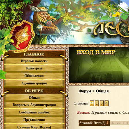
Игровые новости
Конкурсы
Обновления
Администрация
Форум
>
Общая
Общая
Страницы
1
2
3
4
Вопросы к Администрации
Прямая связь с Со
Сообщения ошибок
Важно:
Предложения
Strannik Drim
(2)
16.05.2011 1
Селение Кир (Вудлы)