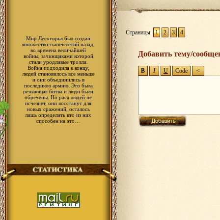
Страницы
1
2
3
4
Мир Лесогорья был создан
множество тысячелетий назад,
во времена величайшей
Добавить тему/сообще
войны, зачинщиками которой
стали уродливые тролли.
Война подходила к концу,
людей становилось все меньше
и они объединились в
последнюю армию. Это была
решающая битва и люди были
обречены. Но раса людей не
исчезнет, они восстанут для
новых сражений, осталось
лишь определить кто из них
способен на это…