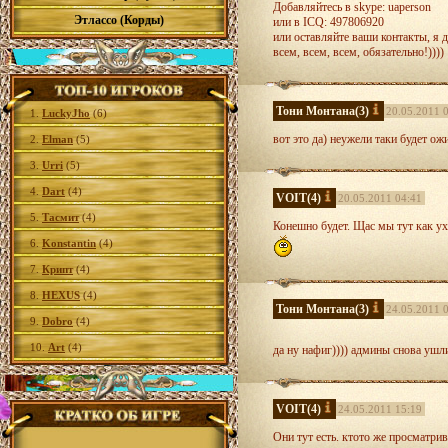
Добавляйтесь в skype: uaperson
Этлассо (Корды)
или в ICQ: 497806920
или оставляйте ваши контакты, я д
всем, всем, всем, обязательно!))))
Тони Монтана
(3)
20.05.2011 
1.
LuckyJho
(6)
вот это да) неужели таки будет ож
2.
Elman
(5)
3.
Urri
(5)
4.
Dart
(4)
VOIT
(4)
20.05.2011 04:41
5.
Тасмит
(4)
Конешно будет. Щас мы тут как ух
6.
Konstantin
(4)
7.
Крипт
(4)
8.
HEXUS
(4)
Тони Монтана
(3)
24.05.2011 
9.
Dobro
(4)
10.
Art
(4)
да ну нафиг)))) админы снова ушл
VOIT
(4)
24.05.2011 15:19
Они тут есть. ктото же просматри