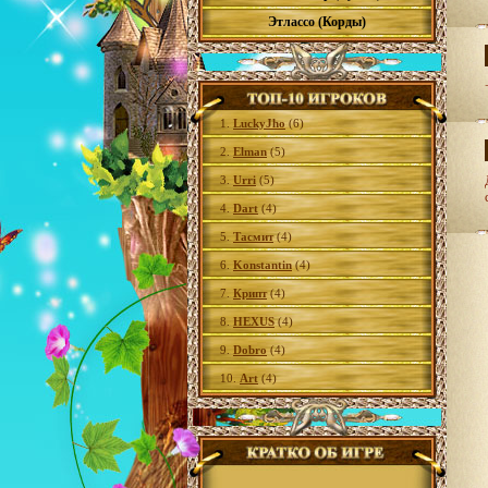
Этлассо (Корды)
1.
LuckyJho
(6)
2.
Elman
(5)
3.
Urri
(5)
4.
Dart
(4)
5.
Тасмит
(4)
6.
Konstantin
(4)
7.
Крипт
(4)
8.
HEXUS
(4)
9.
Dobro
(4)
10.
Art
(4)