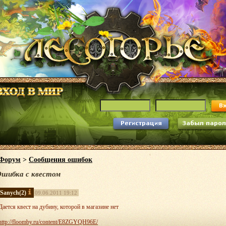
Форум
>
Сообщения ошибок
шибка с квестом
Sanych
(2)
09.06.2011 19:12
Дается квест на дубину, которой в магазине нет
http://floomby.ru/content/E8ZGYQH96E/