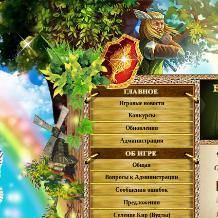
Игровые новости
Конкурсы
Обновления
Администрация
Общая
О
Вопросы к Администрации
Сообщения ошибок
Предложения
Селение Кир (Вудлы)