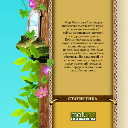
Мир Лесогорья был создан
множество тысячелетий назад,
во времена величайшей
войны, зачинщиками которой
стали уродливые тролли.
Война подходила к концу,
людей становилось все меньше
и они объединились в
последнюю армию. Это была
решающая битва и люди были
обречены. Но раса людей не
исчезнет, они восстанут для
новых сражений, осталось
лишь определить кто из них
способен на это…